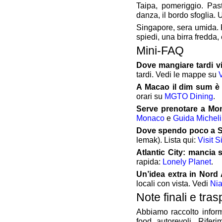
Taipa, pomeriggio. Pas
danza, il bordo sfoglia. 
Singapore, sera umida. Fu
spiedi, una birra fredda,
Mini‑FAQ
Dove mangiare tardi vi
tardi. Vedi le mappe su
A Macao il dim sum è
orari su
MGTO Dining
.
Serve prenotare a Mo
Monaco
e
Guida Michel
Dove spendo poco a Si
lemak). Lista qui:
Visit 
Atlantic City: mancia 
rapida:
Lonely Planet
.
Un’idea extra in Nord
locali con vista. Vedi
Nia
Note finali e tra
Abbiamo raccolto informa
food autorevoli. Riferim