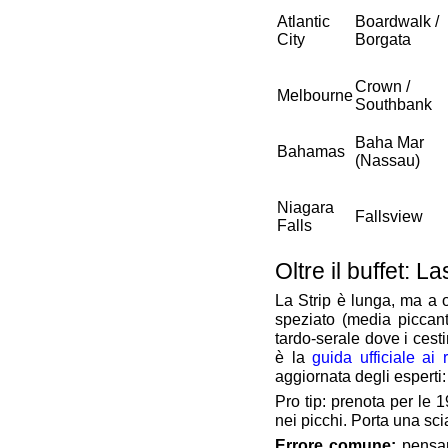
Atlantic
Boardwalk /
City
Borgata
Crown /
Melbourne
Southbank
Baha Mar
Bahamas
(Nassau)
Niagara
Fallsview
Falls
Oltre il buffet: 
La Strip è lunga, ma a
speziato (media piccant
tardo‑serale dove i cest
è la
guida ufficiale ai r
aggiornata degli esperti
Pro tip: prenota per le 
nei picchi. Porta una sci
Errore comune:
pensare