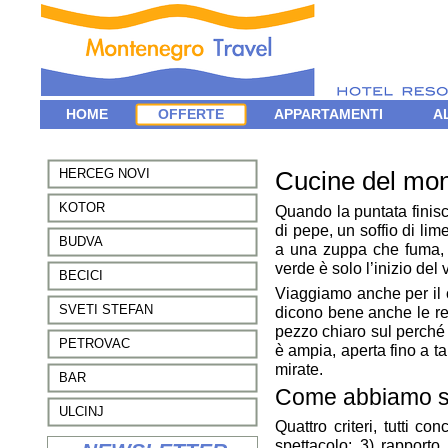
HOME
OFFERTE
APPARTAMENTI
A
VOLI
GRUPPI
HERCEG NOVI
Cucine del mond
KOTOR
Quando la puntata finisce
di pepe, un soffio di lim
BUDVA
a una zuppa che fuma, o
verde è solo l’inizio del 
BECICI
Viaggiamo anche per il 
SVETI STEFAN
dicono bene anche le red
pezzo chiaro sul perché 
PETROVAC
è ampia, aperta fino a t
mirate.
BAR
Come abbiamo sc
ULCINJ
Quattro criteri, tutti co
spettacolo; 3) rapport