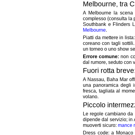
Melbourne, tra 
A Melbourne la scena è 
complesso (consulta la p
Southbank e Flinders L
Melbourne
.
Piatti da mettere in list
coreano con tagli sottil
un torneo o uno show se
Errore comune:
non con
dal rumore, seduto con vi
Fuori rotta bre
A Nassau, Baha Mar offre 
una panoramica degli in
fresca, tagliata al momen
volano.
Piccolo intermez
Le regole cambiano da 
dipende dal servizio; in
muoverti sicuro:
mance 
Dress code: a Monaco e