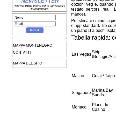
NEWSLETTER
opzioni veg e, quando p
Ricevi le ultime offerte per le tue vacanze
testato percorsi reali
in Montenegro
mance).
Per stimare i minuti a p
e app standard. Tre consi
un piano B a pochi isolat
Tabella rapida: 
MAPPA MONTENEGRO
Strip
CONTATTI
Las Vegas
(Bellagio/Ari
MAPPA DEL SITO
Macao
Cotai / Taipa
Marina Bay
Singapore
Sands
Place du
Monaco
Casino