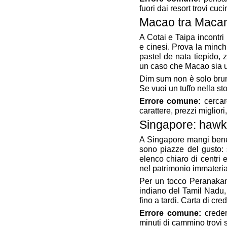
fuori dai resort trovi cuc
Macao tra Maca
A Cotai e Taipa incontri
e cinesi. Prova la minchi
pastel de nata tiepido, 
un caso che Macao sia
Dim sum non è solo brunc
Se vuoi un tuffo nella st
Errore comune:
cercare
carattere, prezzi miglior
Singapore: hawk
A Singapore mangi bene
sono piazze del gusto: 
elenco chiaro di centri e
nel patrimonio immateri
Per un tocco Peranakan,
indiano del Tamil Nadu, 
fino a tardi. Carta di cr
Errore comune:
creder
minuti di cammino trovi s