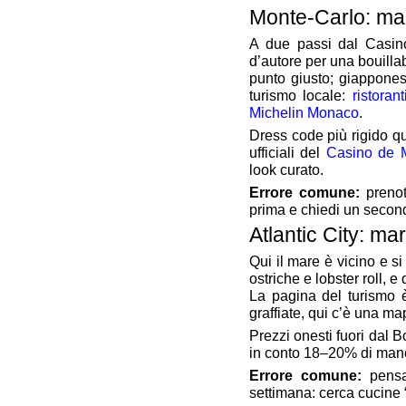
Monte‑Carlo: mar
A due passi dal Casinò
d’autore per una bouilla
punto giusto; giapponese
turismo locale:
ristoran
Michelin Monaco
.
Dress code più rigido qu
ufficiali del
Casino de 
look curato.
Errore comune:
prenota
prima e chiedi un second
Atlantic City: ma
Qui il mare è vicino e s
ostriche e lobster roll, 
La pagina del turismo è
graffiate, qui c’è una ma
Prezzi onesti fuori dal 
in conto 18–20% di manci
Errore comune:
pensa
settimana: cerca cucine “l