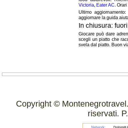
Victoria
,
Eater AC
. Orar
Ultimo aggiornamento: 
aggiornare la guida aiuta 
In chiusura: fuor
Giocare può dare adrena
scegli un piatto che racc
svela dal piatto. Buon vi
Copyright © Montenegrotravel.it 
riservati.
Network:
Dolomiti H