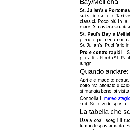
Bay/Mellieħa
St. Julian’s e Portoma
sei vicino a tutto. Taxi v
classici. Poco più in là,
mare. Atmosfera scenica,
St. Paul’s Bay e Melli
pieno e poi cena con c
St. Julian’s. Puoi farlo i
Pro e contro rapidi
: - 
più alti. - Nord (St. Pau
lunghi.
Quando andare: 
Aprile e maggio: acqua 
bello ma affollato e ca
si mangia bene, si visita
Controlla il
meteo stagio
sud. Se le vedi, spostati
La tabella che sc
Usala così: scegli il tu
tempi di spostamento. S