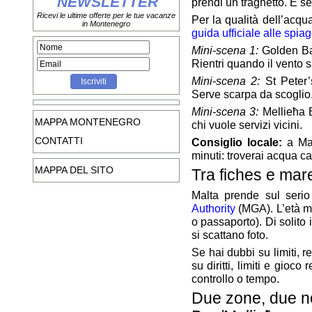
NEWSLETTER
prendi un traghetto. E se
Ricevi le ultime offerte per le tue vacanze
Per la qualità dell’acqu
in Montenegro
guida ufficiale alle spia
Mini-scena 1:
Golden Bay
Rientri quando il vento s
Mini-scena 2:
St Peter’
Serve scarpa da scoglio
Mini-scena 3:
Mellieħa B
MAPPA MONTENEGRO
chi vuole servizi vicini.
CONTATTI
Consiglio locale:
a Mal
minuti: troverai acqua cal
MAPPA DEL SITO
Tra fiches e mare
Malta prende sul seri
Authority
(MGA). L’età mi
o passaporto). Di solito
si scattano foto.
Se hai dubbi su limiti, re
su diritti, limiti e gioco
controllo o tempo.
Due zone, due not