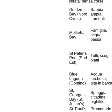
serata” senza corse.
Golden
Sabbia
Bay (Nord
ampia,
Ovest)
tramonti
Famiglie,
Mellieħa
acqua
Bay
bassa
St Peter’s
Tuffi, scogli
Pool (Sud
piatti
Est)
Blue
Acqua
Lagoon
turchese,
(Comino)
gita in barc
St.
Spiaggia
George’s
cittadina,
Bay (St.
nightlife
Julian’s)
St. Paul’s
Promenade