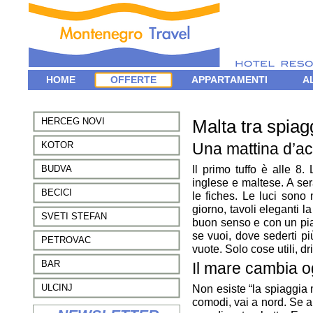
HOME
OFFERTE
APPARTAMENTI
A
VOLI
GRUPPI
HERCEG NOVI
Malta tra spiag
KOTOR
Una mattina d’ac
Il primo tuffo è alle 8.
BUDVA
inglese e maltese. A se
BECICI
le fiches. Le luci sono 
giorno, tavoli eleganti l
SVETI STEFAN
buon senso e con un pia
se vuoi, dove sederti p
PETROVAC
vuote. Solo cose utili, dri
BAR
Il mare cambia o
ULCINJ
Non esiste “la spiaggia 
comodi, vai a nord. Se am