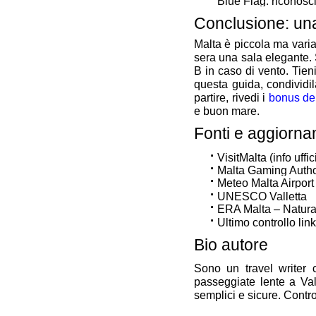
Blue Flag: riconosci
Conclusione: una
Malta è piccola ma varia
sera una sala elegante. 
B in caso di vento. Tien
questa guida, condividil
partire, rivedi i
bonus dei
e buon mare.
Fonti e aggiorna
VisitMalta (info uffici
Malta Gaming Autho
Meteo Malta Airport
UNESCO Valletta
ERA Malta – Natur
Ultimo controllo lin
Bio autore
Sono un travel writer 
passeggiate lente a Vall
semplici e sicure. Control