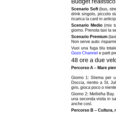
Budget realistic
Scenario Soft
(bus, str
drink singolo, piccolo s
ricarica la card in anticip
Scenario Medio
(mix ta
giorno. Prenota taxi la s
Scenario Premium
(tax
Non serve auto: risparmi
Vuoi una fuga blu total
Gozo Channel
e parti pr
48 ore a due vel
Percorso A – Mare pien
Giorno 1: Sliema per u
Doccia, rientro a St. J
giro, gioca poco o niente
Giorno 2: Mellieħa Bay. 
una seconda visita in sa
anche così.
Percorso B – Cultura, 